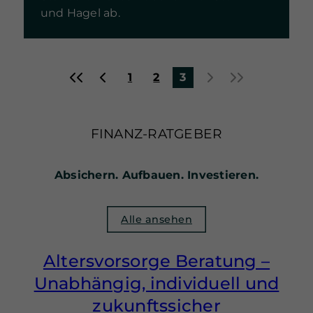
und Hagel ab.
«
‹
›
»
1
2
3
FINANZ-RATGEBER
Absichern. Aufbauen. Investieren.
Alle ansehen
Altersvorsorge Beratung –
Unabhängig, individuell und
zukunftssicher