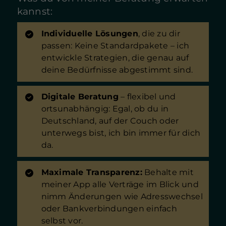
Achtung: Im Rentenalter können hohe
kannst:
Abgaben anfallen.
Private
Rentenversicherung:
Flexibel, individuell und
Individuelle Lösungen
, die zu dir
oft mit Fonds oder ETFs kombinierbar für
passen: Keine Standardpakete – ich
höhere Renditechancen
4
.
Direkte
entwickle Strategien, die genau auf
Kapitalanlage:
Investition in Fonds, ETFs oder
deine Bedürfnisse abgestimmt sind.
Aktien – besonders für junge Sparer mit
langem Anlagehorizont attraktiv
3
4
.
Früh
starten:
Je eher du beginnst, desto mehr
Digitale Beratung
– flexibel und
profitierst du vom Zinseszinseffekt.
ortsunabhängig: Egal, ob du in
Unabhängig vergleichen:
Lass dich nicht auf
Deutschland, auf der Couch oder
ein Produkt festlegen, sondern prüfe
unterwegs bist, ich bin immer für dich
verschiedene Anbieter und Lösungen
1
6
7
.
da.
Kosten im Blick behalten:
Hohe Gebühren
schmälern deine Rendite – setze auf
Maximale Transparenz:
Behalte mit
transparente Produkte.
Flexibilität
meiner App alle Verträge im Blick und
sichern:
Wähle Lösungen, die sich an deine
nimm Änderungen wie Adresswechsel
Lebenssituation anpassen lassen.
oder Bankverbindungen einfach
Förderungen nutzen:
Staatliche Zulagen und
selbst vor.
Steuervorteile können deine Altersvorsorge