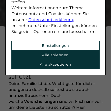
treffen.
Weitere Informationen zum Thema
Datenschutz und Cookies können Sie
unserer
Datenschutzerklärung
entnehmen. Unter Einstellungen können
Sie gezielt Optionen ein und ausschalten.
Einstellungen
Alle ablehnen
Familien absichern: Wie du
Alle akzeptieren
deine Liebsten finanziell
schützt
Deine Familie ist das Wichtigste für dich –
und genau deshalb solltest du sie auch
finanziell absichern. Doch
welche
Versicherungen
sind wirklich sinnvoll,
um deine Liebsten zu schützen? Hier