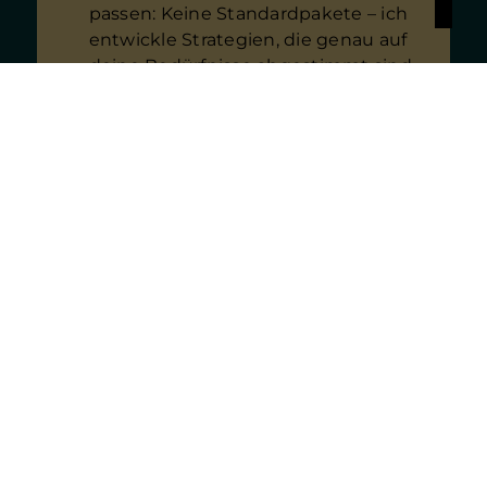
passen: Keine Standardpakete – ich
entwickle Strategien, die genau auf
deine Bedürfnisse abgestimmt sind.
Digitale Beratung
– flexibel und
ortsunabhängig: Egal, ob du in
Deutschland, auf der Couch oder
unterwegs bist, ich bin immer für dich
da.
Maximale Transparenz:
Behalte mit
meiner App alle Verträge im Blick und
nimm Änderungen wie Adresswechsel
oder Bankverbindungen einfach
selbst vor.
Unterstützung im Schadensfall:
Ich
lasse dich nicht allein, wenn es darauf