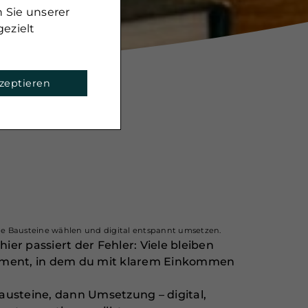
 Sie unserer
ezielt
kzeptieren
nde Bausteine wählen und digital entspannt umsetzen.
ier passiert der Fehler: Viele bleiben
oment, in dem du mit klarem Einkommen
Bausteine, dann Umsetzung – digital,