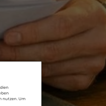
edien
geben
in nutzen. Um