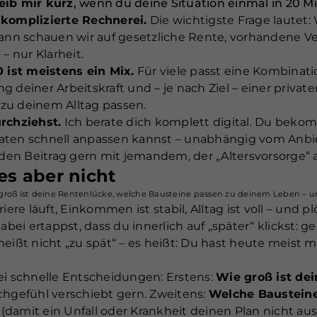
eib mir kurz
, wenn du deine Situation einmal in 20 Mi
 komplizierte Rechnerei.
Die wichtigste Frage lautet:
Dann schauen wir auf gesetzliche Rente, vorhandene 
– nur Klarheit.
0 ist meistens ein Mix.
Für viele passt eine Kombinat
g deiner Arbeitskraft und – je nach Ziel – einer priva
 zu deinem Alltag passen.
rchziehst.
Ich berate dich komplett digital. Du bekom
d Daten schnell anpassen kannst – unabhängig vom Anbi
il den Beitrag gern mit jemandem, der „Altersvorsorge“
 es aber nicht
groß ist deine Rentenlücke, welche Bausteine passen zu deinem Leben – 
rriere läuft, Einkommen ist stabil, Alltag ist voll – und 
i ertappst, dass du innerlich auf „später“ klickst: gen
eißt nicht „zu spät“ – es heißt: Du hast heute meist 
ei schnelle Entscheidungen: Erstens:
Wie groß ist de
chgefühl verschiebt gern. Zweitens:
Welche Baustein
(damit ein Unfall oder Krankheit deinen Plan nicht ausb