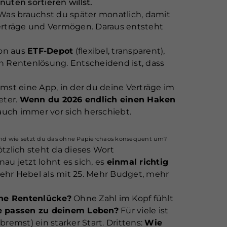
nuten sortieren willst.
 Was brauchst du später monatlich, damit
Verträge und Vermögen. Daraus entsteht
ion aus
ETF-Depot
(flexibel, transparent),
ten Rentenlösung. Entscheidend ist, dass
mst eine App, in der du deine Verträge im
eter.
Wenn du 2026 endlich einen Haken
 auch immer vor sich herschiebt.
und wie setzt du das ohne Papierchaos konsequent um?
plötzlich steht da dieses Wort
au jetzt lohnt es sich, es
einmal richtig
mehr Hebel als mit 25. Mehr Budget, mehr
ine Rentenlücke?
Ohne Zahl im Kopf fühlt
e passen zu deinem Leben?
Für viele ist
remst) ein starker Start. Drittens:
Wie