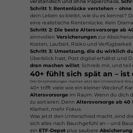
verständlich und ohne Papierchaos.
Schr
Schritt 1: Rentenlücke verstehen – ohne
dein Leben so bleibt, wie du es kennst? 
eine realistische Rentenlücke. Kein Drama 
Schritt 2: Die beste Altersvorsorge ab 4
sinnvollen
Versicherungen
zur Absicherun
Kosten, Laufzeit, Risiko und Verfügbarkeit
Schritt 3: Umsetzung, die du wirklich du
Überblick hast, Post digital erhältst un
dran machen willst
: Schreib mir, und te
40+ fühlt sich spät an – ist
Drei Entscheidungen machen jetzt den Unterschied: Wie 
40+ trifft viele wie ein kleiner Weckruf: Ka
Altersvorsorge
im Raum. Wenn du dich dabe
zu sortieren. Denn
Altersvorsorge ab 40
h
Klarheit, mehr Fokus.
Was jetzt den Unterschied macht, sind dr
sich alles nach Bauchgefühl an – und Bau
ein
ETF-Depot
plus saubere
Absicherung