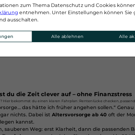
mationen zum Thema Datenschutz und Cookies können
klärung
entnehmen. Unter Einstellungen können Sie g
nd ausschalten.
lungen
Alle ablehnen
Alle a
st du die Zeit clever auf – ohne Finanzstress
geln? Hier bekommst du einen klaren Fahrplan: Rentenlücke checken, passe
rsorge… das hätte ich früher angehen sollen.“ Genau h
ar nichts. Dabei ist
Altersvorsorge ab 40
oft der M
hlegen kannst.
len, sauberen Weg: erst Klarheit, dann die passenden 