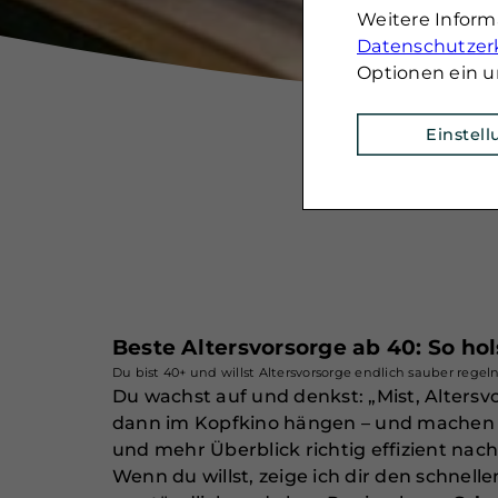
Weitere Infor
Datenschutzer
Optionen ein u
Einstel
Beste Altersvorsorge ab 40: So hol
Du bist 40+ und willst Altersvorsorge endlich sauber re
Du wachst auf und denkst: „Mist, Altersvo
dann im Kopfkino hängen – und machen g
und mehr Überblick richtig effizient nac
Wenn du willst, zeige ich dir den schnel