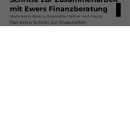
mit Ewers Finanzberatung
Starte deine Reise zu finanzieller Freiheit noch heute.
Der erste Schritt zur finanziellen
Unabhängigkeit beginnt mit einer einfachen
Nachricht. Kontaktiere mich über meine
Website, die sozialen Medien oder die
innovative App, um ein unverbindliches
Gespräch zu vereinbaren. In diesem Gespräch
stehen deine Ziele und Bedürfnisse im
Mittelpunkt. Gemeinsam klären wir, wie ich
dir auf deinem Weg zu langfristiger
finanzieller Sicherheit helfen kann.
Nach unserem ersten Austausch erhältst du
maßgeschneiderte Lösungen, die speziell auf
deine Situation abgestimmt sind. Vom
Vermögensaufbau
über die
Optimierung
bestehender Versicherungen
bis hin zur
Entwicklung von Strategien für langfristige