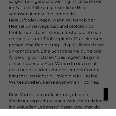
sorgenfrei – genauso wichtig ist, dass du dich
im Fall der Fälle auf persönliche Hilfe
verlassen kannst. Ich kenne die
Herausforderungen, wenn du fernab der
Heimat unterwegs bist und plötzlich vor
Problemen stehst. Genau deshalb biete ich
dir mehr als nur Tarifvergleich: Du bekommst
persönliche Begleitung – digital, flexibel und
unkompliziert. Eine Schadensmeldung oder
Änderung von Daten? Das regelst du ganz
einfach über die App. Wenn du doch mal
unsicher bist oder schnelle Unterstützung
brauchst, erreichst du mich direkt – keine
Warteschleifen, keine anonymen Hotlines.
Dein Vorteil: Ich prüfe immer, ob dein
Versicherungsschutz auch wirklich zu deinem
individuellen Lebensstil passt. Brauchst du
spezielle Hilfe für den Ausbau deines Vans,