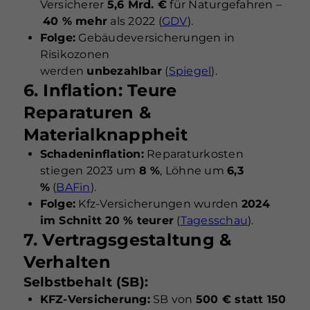
Versicherer
5,6 Mrd. €
für Naturgefahren –
40 % mehr
als 2022 (
GDV
).
Folge:
Gebäudeversicherungen in
Risikozonen
werden
unbezahlbar
(
Spiegel
).
6. Inflation: Teure
Reparaturen &
Materialknappheit
Schadeninflation:
Reparaturkosten
stiegen 2023 um
8 %
, Löhne um
6,3
%
(
BAFin
).
Folge:
Kfz-Versicherungen wurden
2024
im Schnitt 20 % teurer
(
Tagesschau
).
7. Vertragsgestaltung &
Verhalten
Selbstbehalt (SB):
KFZ-Versicherung:
SB von
500 € statt 150