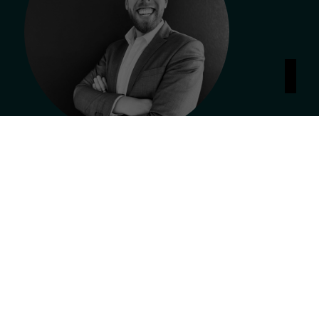
Lennart Ewers
Unabhängiger Finanzberater
+49 157 87 647 260
Thema
Anrede